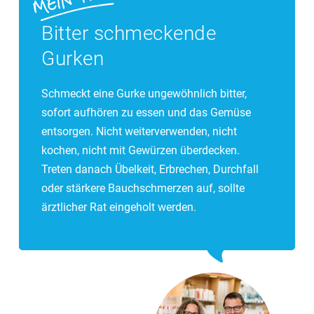
Bitter schmeckende
Gurken
Schmeckt eine Gurke ungewöhnlich bitter,
sofort aufhören zu essen und das Gemüse
entsorgen. Nicht weiterverwenden, nicht
kochen, nicht mit Gewürzen überdecken.
Treten danach Übelkeit, Erbrechen, Durchfall
oder stärkere Bauchschmerzen auf, sollte
ärztlicher Rat eingeholt werden.