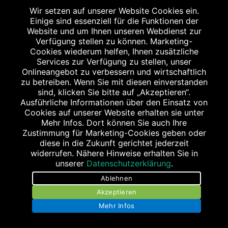
Wir setzen auf unserer Website Cookies ein.
Bildnachweis
Einige sind essenziell für die Funktionen der
Website und um Ihnen unseren Webdienst zur
Verfügung stellen zu können. Marketing-
Cookies wiederum helfen, Ihnen zusätzliche
Services zur Verfügung zu stellen, unser
Onlineangebot zu verbessern und wirtschaftlich
Abgabe in haushaltsüblichen Mengen, solange der Vorrat reicht. Für Druck-
zu betreiben. Wenn Sie mit diesen einverstanden
und Satzfehler keine Haftung.
sind, klicken Sie bitte auf „Akzeptieren“.
1
Zu Risiken und Nebenwirkungen lesen Sie die Packungsbeilage und fragen
Sie Ihren Arzt oder Apotheker.
Ausführliche Informationen über den Einsatz von
2
Cookies auf unserer Website erhalten sie unter
Angabe nach der deutschen Arzneimitteltaxe Apothekenerstattungspreis
(AEP). Der AEP ist keine unverbindliche Preisempfehlung der Hersteller. Der
Mehr Infos. Dort können Sie auch Ihre
AEP ist ein von den Apotheken in Ansatz gebrachter Preis für rezeptfreie
Zustimmung für Marketing-Cookies geben oder
Arzneimittel. Er entspricht in der Höhe dem für Apotheken verbindlichen
diese in die Zukunft gerichtet jederzeit
Abgabepreis, zu dem eine Apotheke in bestimmten Fällen (z.B. bei Kindern
widerrufen. Nähere Hinweise erhalten Sie in
unter 12 Jahren) das Produkt mit der gesetzlichen Krankenversicherung
abrechnet. Der AEP ist der allgemeine Erstattungspreis im Falle einer
unserer
Datenschutzerklärung
.
Kostenübernahme durch die gesetzlichen Krankenkassen, vor Abzug eines
Zwangsrabattes (zur Zeit 5%) nach §130 Abs. 1 SGB V.
Ablehnen
3
Unverbindliche Preisempfehlung des Herstellers (UVP).
Akzeptieren
powered by apovena.de
Mehr Infos