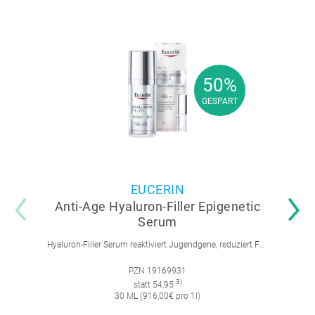
50%
50%
GESPART
GESPART
EUCERIN
Anti-Age Hyaluron-Filler Epigenetic
Serum
Hyaluron-Filler Serum reaktiviert Jugendgene, reduziert Falten und feine Linien, spendet intensive Feuchtigkeit und strafft die Gesichtskonturen.
PZN 19169931
3)
statt 54,95
30 ML (916,00€ pro 1l)