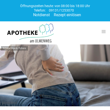
Öffnungszeiten heute: von 08:00 bis 18:00 Uhr
Telefon:
09131/1253070
Notdienst
Rezept einlösen
AdobeStock/fizkes
Symbolbild