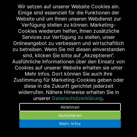
WEITERE STANDORTE
Wir setzen auf unserer Website Cookies ein.
Einige sind essenziell für die Funktionen der
Website und um Ihnen unseren Webdienst zur
Verfügung stellen zu können. Marketing-
Cookies wiederum helfen, Ihnen zusätzliche
Services zur Verfügung zu stellen, unser
Onlineangebot zu verbessern und wirtschaftlich
zu betreiben. Wenn Sie mit diesen einverstanden
sind, klicken Sie bitte auf „Akzeptieren“.
MEILWALD-APOTHEKE
Ausführliche Informationen über den Einsatz von
Konrad-Zuse-Straße 14
Cookies auf unserer Website erhalten sie unter
91052 Erlangen
Mehr Infos. Dort können Sie auch Ihre
Zustimmung für Marketing-Cookies geben oder
Tel.: 09131/125 66 0
diese in die Zukunft gerichtet jederzeit
Fax: 09131/125 62 4
widerrufen. Nähere Hinweise erhalten Sie in
apo@meilwald-apotheke.de
unserer
Datenschutzerklärung
.
Ablehnen
Akzeptieren
Mehr Infos