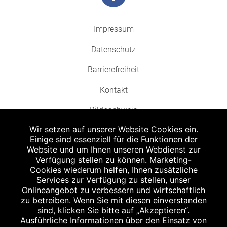
Impressum
Datenschutz
Barrierefreiheit
Kontakt
Bildnachweis
Wir setzen auf unserer Website Cookies ein.
Einige sind essenziell für die Funktionen der
Website und um Ihnen unseren Webdienst zur
Verfügung stellen zu können. Marketing-
Cookies wiederum helfen, Ihnen zusätzliche
Abgabe in haushaltsüblichen Mengen, solange der Vorrat reicht. Für Druck-
und Satzfehler keine Haftung.
Services zur Verfügung zu stellen, unser
1
Onlineangebot zu verbessern und wirtschaftlich
Zu Risiken und Nebenwirkungen lesen Sie die Packungsbeilage und fragen
Sie Ihren Arzt oder Apotheker.
zu betreiben. Wenn Sie mit diesen einverstanden
2
sind, klicken Sie bitte auf „Akzeptieren“.
Angabe nach der deutschen Arzneimitteltaxe Apothekenerstattungspreis
(AEP). Der AEP ist keine unverbindliche Preisempfehlung der Hersteller. Der
Ausführliche Informationen über den Einsatz von
AEP ist ein von den Apotheken in Ansatz gebrachter Preis für rezeptfreie