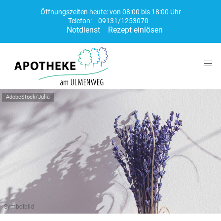
Öffnungszeiten heute: von 08:00 bis 18:00 Uhr
Telefon:
09131/1253070
Notdienst
Rezept einlösen
AdobeStock/Julia
Symbolbild