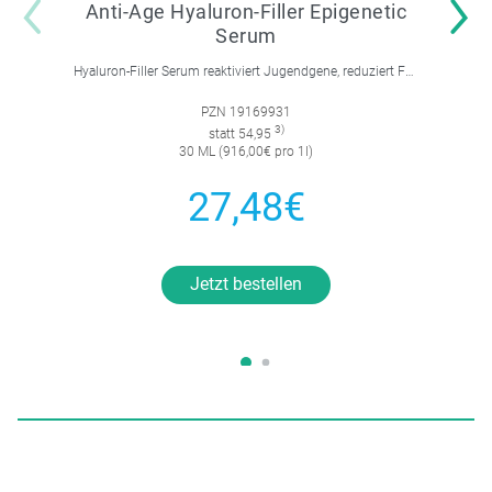
Anti-Age Hyaluron-Filler Epigenetic
Serum
Hyaluron-Filler Serum reaktiviert Jugendgene, reduziert Falten und feine Linien, spendet intensive Feuchtigkeit und strafft die Gesichtskonturen.
PZN 19169931
3)
statt 54,95
30 ML (916,00€ pro 1l)
27,48€
Jetzt bestellen