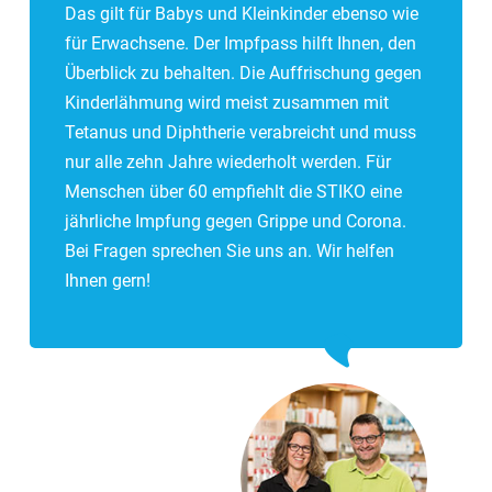
Das gilt für Babys und Kleinkinder ebenso wie
für Erwachsene. Der Impfpass hilft Ihnen, den
Überblick zu behalten. Die Auffrischung gegen
Kinderlähmung wird meist zusammen mit
Tetanus und Diphtherie verabreicht und muss
nur alle zehn Jahre wiederholt werden. Für
Menschen über 60 empfiehlt die STIKO eine
jährliche Impfung gegen Grippe und Corona.
Bei Fragen sprechen Sie uns an. Wir helfen
Ihnen gern!