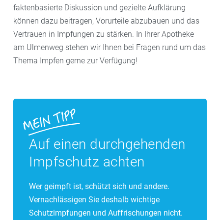
Impfungen sind daher nicht nur eine individuelle,
faktenbasierte Diskussion und gezielte Aufklärung
COVID-19-Impfstoffe wurden zwar in Rekordzeit
sondern auch eine gesellschaftliche Entscheidung.
können dazu beitragen, Vorurteile abzubauen und das
entwickelt, aber dennoch nach den üblichen strengen
Vertrauen in Impfungen zu stärken. In Ihrer Apotheke
Zulassungsstandards geprüft. Die große
am Ulmenweg stehen wir Ihnen bei Fragen rund um das
internationale Aufmerksamkeit hat zu einer
Thema Impfen gerne zur Verfügung!
Beschleunigung der Prozesse geführt, ohne dass
Sicherheit und Wirksamkeit kompromittiert wurden.
Auf einen durchgehenden
Impfschutz achten
Wer geimpft ist, schützt sich und andere.
Vernachlässigen Sie deshalb wichtige
Schutzimpfungen und Auffrischungen nicht.