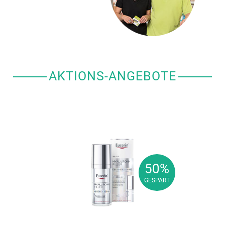
AKTIONS-ANGEBOTE
50%
50%
GESPART
GESPART