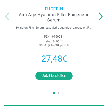
EUCERIN
Anti-Age Hyaluron-Filler Epigenetic
Serum
Hyaluron-Filler Serum reaktiviert Jugendgene, reduziert Falten und feine Linien, spendet intensive Feuchtigkeit und strafft die Gesichtskonturen.
PZN 19169931
3)
statt 54,95
30 ML (916,00€ pro 1l)
27,48€
Jetzt bestellen