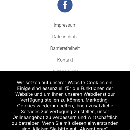
Impressum
Datenschutz
Barrierefreiheit
Kontakt
Bildnachweis
Wir setzen auf unserer Website Cookies ein.
Einige sind essenziell für die Funktionen der
Website und um Ihnen unseren Webdienst zur
Verfügung stellen zu können. Marketing-
Cookies wiederum helfen, Ihnen zusätzliche
Abgabe in haushaltsüblichen Mengen, solange der Vorrat reicht. Für Druck-
und Satzfehler keine Haftung.
Services zur Verfügung zu stellen, unser
1
Onlineangebot zu verbessern und wirtschaftlich
Zu Risiken und Nebenwirkungen lesen Sie die Packungsbeilage und fragen
Sie Ihren Arzt oder Apotheker.
zu betreiben. Wenn Sie mit diesen einverstanden
2
sind, klicken Sie bitte auf „Akzeptieren“.
Angabe nach der deutschen Arzneimitteltaxe Apothekenerstattungspreis