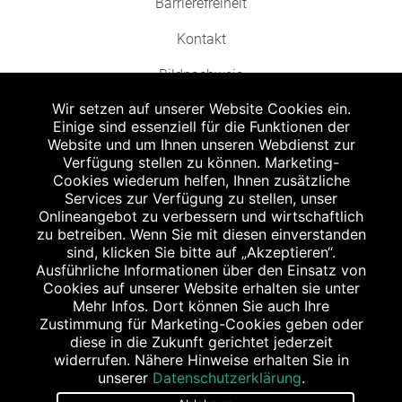
Barrierefreiheit
Kontakt
Bildnachweis
Wir setzen auf unserer Website Cookies ein.
Einige sind essenziell für die Funktionen der
Website und um Ihnen unseren Webdienst zur
Verfügung stellen zu können. Marketing-
Cookies wiederum helfen, Ihnen zusätzliche
Abgabe in haushaltsüblichen Mengen, solange der Vorrat reicht. Für Druck-
und Satzfehler keine Haftung.
Services zur Verfügung zu stellen, unser
1
Onlineangebot zu verbessern und wirtschaftlich
Zu Risiken und Nebenwirkungen lesen Sie die Packungsbeilage und fragen
Sie Ihren Arzt oder Apotheker.
zu betreiben. Wenn Sie mit diesen einverstanden
2
sind, klicken Sie bitte auf „Akzeptieren“.
Angabe nach der deutschen Arzneimitteltaxe Apothekenerstattungspreis
(AEP). Der AEP ist keine unverbindliche Preisempfehlung der Hersteller. Der
Ausführliche Informationen über den Einsatz von
AEP ist ein von den Apotheken in Ansatz gebrachter Preis für rezeptfreie
Cookies auf unserer Website erhalten sie unter
Arzneimittel. Er entspricht in der Höhe dem für Apotheken verbindlichen
Mehr Infos. Dort können Sie auch Ihre
Abgabepreis, zu dem eine Apotheke in bestimmten Fällen (z.B. bei Kindern
Zustimmung für Marketing-Cookies geben oder
unter 12 Jahren) das Produkt mit der gesetzlichen Krankenversicherung
abrechnet. Der AEP ist der allgemeine Erstattungspreis im Falle einer
diese in die Zukunft gerichtet jederzeit
Kostenübernahme durch die gesetzlichen Krankenkassen, vor Abzug eines
widerrufen. Nähere Hinweise erhalten Sie in
Zwangsrabattes (zur Zeit 5%) nach §130 Abs. 1 SGB V.
unserer
Datenschutzerklärung
.
3
Unverbindliche Preisempfehlung des Herstellers (UVP).