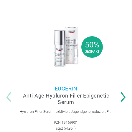
50%
50%
GESPART
GESPART
EUCERIN
Anti-Age Hyaluron-Filler Epigenetic
Serum
Hyaluron-Filler Serum reaktiviert Jugendgene, reduziert Falten und feine Linien, spendet intensive Feuchtigkeit und strafft die Gesichtskonturen.
PZN 19169931
3)
statt 54,95