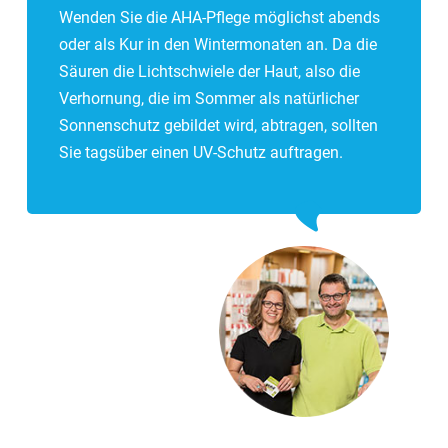
Wenden Sie die AHA-Pflege möglichst abends
oder als Kur in den Wintermonaten an. Da die
Säuren die Lichtschwiele der Haut, also die
Verhornung, die im Sommer als natürlicher
Sonnenschutz gebildet wird, abtragen, sollten
Sie tagsüber einen UV-Schutz auftragen.