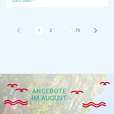
…
1
2
73
ANGEBOTE
IM AUGUST