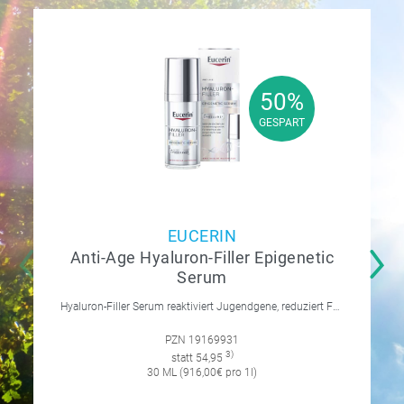
50%
50%
GESPART
GESPART
EUCERIN
Anti-Age Hyaluron-Filler Epigenetic
Serum
Hyaluron-Filler Serum reaktiviert Jugendgene, reduziert Falten und feine Linien, spendet intensive Feuchtigkeit und strafft die Gesichtskonturen.
PZN 19169931
3)
statt 54,95
30 ML (916,00€ pro 1l)