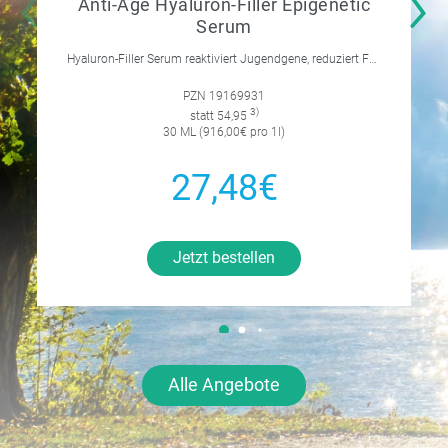
Anti-Age Hyaluron-Filler Epigenetic
Serum
Hyaluron-Filler Serum reaktiviert Jugendgene, reduziert Falten und feine Linien, spendet intensive Feuchtigkeit und strafft die Gesichtskonturen.
PZN 19169931
3)
statt 54,95
30 ML (916,00€ pro 1l)
27,48€
Jetzt bestellen
Alle Angebote