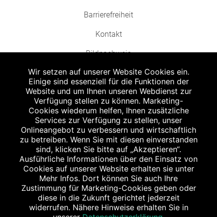
Barrierefreiheit
Kontakt
Bildnachweis
Wir setzen auf unserer Website Cookies ein.
Einige sind essenziell für die Funktionen der
Website und um Ihnen unseren Webdienst zur
Verfügung stellen zu können. Marketing-
Cookies wiederum helfen, Ihnen zusätzliche
Abgabe in haushaltsüblichen Mengen, solange der Vorrat reicht. Für Druck-
und Satzfehler keine Haftung.
Services zur Verfügung zu stellen, unser
1
Onlineangebot zu verbessern und wirtschaftlich
Zu Risiken und Nebenwirkungen lesen Sie die Packungsbeilage und fragen
Sie Ihren Arzt oder Apotheker.
zu betreiben. Wenn Sie mit diesen einverstanden
2
sind, klicken Sie bitte auf „Akzeptieren“.
Angabe nach der deutschen Arzneimitteltaxe Apothekenerstattungspreis
(AEP). Der AEP ist keine unverbindliche Preisempfehlung der Hersteller. Der
Ausführliche Informationen über den Einsatz von
AEP ist ein von den Apotheken in Ansatz gebrachter Preis für rezeptfreie
Cookies auf unserer Website erhalten sie unter
Arzneimittel. Er entspricht in der Höhe dem für Apotheken verbindlichen
Mehr Infos. Dort können Sie auch Ihre
Abgabepreis, zu dem eine Apotheke in bestimmten Fällen (z.B. bei Kindern
Zustimmung für Marketing-Cookies geben oder
unter 12 Jahren) das Produkt mit der gesetzlichen Krankenversicherung
abrechnet. Der AEP ist der allgemeine Erstattungspreis im Falle einer
diese in die Zukunft gerichtet jederzeit
Kostenübernahme durch die gesetzlichen Krankenkassen, vor Abzug eines
widerrufen. Nähere Hinweise erhalten Sie in
Zwangsrabattes (zur Zeit 5%) nach §130 Abs. 1 SGB V.