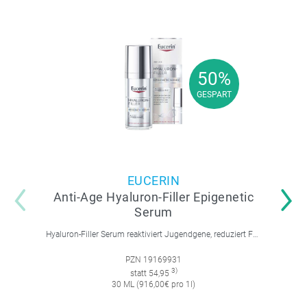
50%
50%
GESPART
GESPART
EUCERIN
Anti-Age Hyaluron-Filler Epigenetic
Serum
Hyaluron-Filler Serum reaktiviert Jugendgene, reduziert Falten und feine Linien, spendet intensive Feuchtigkeit und strafft die Gesichtskonturen.
PZN 19169931
3)
statt 54,95
30 ML (916,00€ pro 1l)