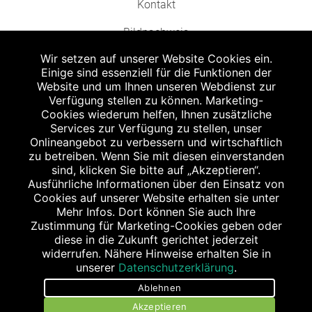
Kontakt
Bildnachweis
Wir setzen auf unserer Website Cookies ein.
Einige sind essenziell für die Funktionen der
Website und um Ihnen unseren Webdienst zur
Verfügung stellen zu können. Marketing-
Cookies wiederum helfen, Ihnen zusätzliche
Abgabe in haushaltsüblichen Mengen, solange der Vorrat reicht. Für Druck-
und Satzfehler keine Haftung.
Services zur Verfügung zu stellen, unser
1
Onlineangebot zu verbessern und wirtschaftlich
Zu Risiken und Nebenwirkungen lesen Sie die Packungsbeilage und fragen
Sie Ihren Arzt oder Apotheker.
zu betreiben. Wenn Sie mit diesen einverstanden
2
sind, klicken Sie bitte auf „Akzeptieren“.
Angabe nach der deutschen Arzneimitteltaxe Apothekenerstattungspreis
(AEP). Der AEP ist keine unverbindliche Preisempfehlung der Hersteller. Der
Ausführliche Informationen über den Einsatz von
AEP ist ein von den Apotheken in Ansatz gebrachter Preis für rezeptfreie
Cookies auf unserer Website erhalten sie unter
Arzneimittel. Er entspricht in der Höhe dem für Apotheken verbindlichen
Mehr Infos. Dort können Sie auch Ihre
Abgabepreis, zu dem eine Apotheke in bestimmten Fällen (z.B. bei Kindern
Zustimmung für Marketing-Cookies geben oder
unter 12 Jahren) das Produkt mit der gesetzlichen Krankenversicherung
abrechnet. Der AEP ist der allgemeine Erstattungspreis im Falle einer
diese in die Zukunft gerichtet jederzeit
Kostenübernahme durch die gesetzlichen Krankenkassen, vor Abzug eines
widerrufen. Nähere Hinweise erhalten Sie in
Zwangsrabattes (zur Zeit 5%) nach §130 Abs. 1 SGB V.
unserer
Datenschutzerklärung
.
3
Unverbindliche Preisempfehlung des Herstellers (UVP).
Ablehnen
powered by apovena.de
Akzeptieren