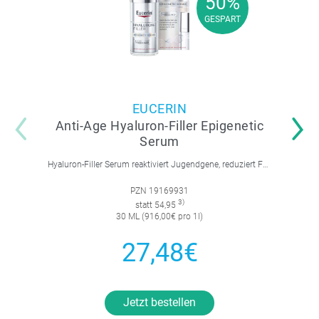
50%
50%
GESPART
GESPART
EUCERIN
Anti-Age Hyaluron-Filler Epigenetic
Serum
Hyaluron-Filler Serum reaktiviert Jugendgene, reduziert Falten und feine Linien, spendet intensive Feuchtigkeit und strafft die Gesichtskonturen.
PZN 19169931
3)
statt 54,95
30 ML (916,00€ pro 1l)
27,48€
Jetzt bestellen