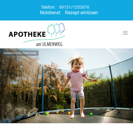
Telefon:
09131/1253070
Notdienst
Rezept einlösen
AdobeStock/Martinan
Symbolbild