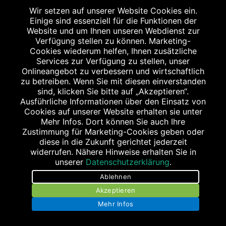
WEITERE STANDORTE
Wir setzen auf unserer Website Cookies ein.
Einige sind essenziell für die Funktionen der
Website und um Ihnen unseren Webdienst zur
Verfügung stellen zu können. Marketing-
Cookies wiederum helfen, Ihnen zusätzliche
Services zur Verfügung zu stellen, unser
Onlineangebot zu verbessern und wirtschaftlich
zu betreiben. Wenn Sie mit diesen einverstanden
sind, klicken Sie bitte auf „Akzeptieren“.
MEILWALD-APOTHEKE
Ausführliche Informationen über den Einsatz von
Cookies auf unserer Website erhalten sie unter
Konrad-Zuse-Straße 14
Mehr Infos. Dort können Sie auch Ihre
91052 Erlangen
Zustimmung für Marketing-Cookies geben oder
Tel.: 09131/125 66 0
diese in die Zukunft gerichtet jederzeit
widerrufen. Nähere Hinweise erhalten Sie in
Fax: 09131/125 62 4
unserer
Datenschutzerklärung
.
apo@meilwald-apotheke.de
Ablehnen
Akzeptieren
Mehr Infos