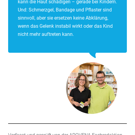
kann die Haut schädigen – gerade bei Kindern.
Und: Schmerzgel, Bandage und Pflaster sind
sinnvoll, aber sie ersetzen keine Abklärung,
wenn das Gelenk instabil wirkt oder das Kind
nicht mehr auftreten kann.