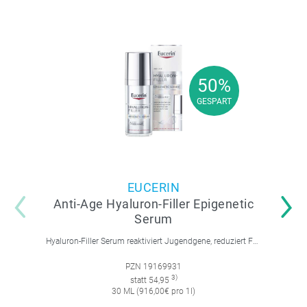
50%
50%
GESPART
GESPART
EUCERIN
Anti-Age Hyaluron-Filler Epigenetic
Serum
Hyaluron-Filler Serum reaktiviert Jugendgene, reduziert Falten und feine Linien, spendet intensive Feuchtigkeit und strafft die Gesichtskonturen.
PZN 19169931
3)
statt 54,95
30 ML (916,00€ pro 1l)