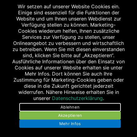
apo@meilwald-apotheke.de
Wir setzen auf unserer Website Cookies ein.
Einige sind essenziell für die Funktionen der
Website und um Ihnen unseren Webdienst zur
Verfügung stellen zu können. Marketing-
Cookies wiederum helfen, Ihnen zusätzliche
Services zur Verfügung zu stellen, unser
Onlineangebot zu verbessern und wirtschaftlich
zu betreiben. Wenn Sie mit diesen einverstanden
KOLIBRI-APOTHEKE
sind, klicken Sie bitte auf „Akzeptieren“.
Allee am Röthelheimpark 15
Ausführliche Informationen über den Einsatz von
91052 Erlangen
Cookies auf unserer Website erhalten sie unter
Mehr Infos. Dort können Sie auch Ihre
Tel.: 09131/920 29 30
Zustimmung für Marketing-Cookies geben oder
Fax: 09131/920 29 39
diese in die Zukunft gerichtet jederzeit
apo@kolibri-apotheke.de
widerrufen. Nähere Hinweise erhalten Sie in
unserer
Datenschutzerklärung
.
Ablehnen
Akzeptieren
Mehr Infos