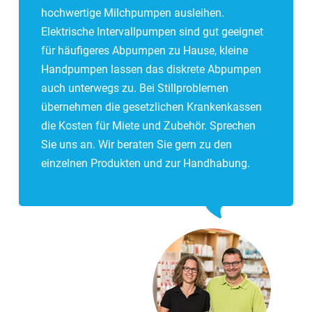
hochwertige Milchpumpen ausleihen.
Elektrische Intervallpumpen sind gut geeignet
für häufigeres Abpumpen zu Hause, kleine
Handpumpen lassen das diskrete Abpumpen
auch unterwegs zu. Bei Stillproblemen
übernehmen die gesetzlichen Krankenkassen
die Kosten für Miete und Zubehör. Sprechen
Sie uns an. Wir beraten Sie gern zu den
einzelnen Produkten und zur Handhabung.