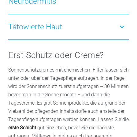
Neurodermitis
Mineralpigmenten verleihen zudem einen
gleichmäßigen Teint. Die Sonnenprodukte aus der
Bei
Neurodermitis
ist ein Sonnenschutz für trockene
Apotheke enthalten unterschiedliche Wirkstoffe wie
und/oder
e
mpfindliche Haut
geeignet. Diese Produkte
Tätowierte Haut
Thiamidol, Viniferine aus der Weinrebe oder andere
wirken hautberuhigend und juckreizmildernd und
getestete Anti-Pigment-Komplexe, welche die
enthalten keine Duftstoffe.
Sonnenschutzprodukte für tätowierte Haut tragen
Produktion des Hautfarbstoffs Melanin vermindern
dazu bei, dass
Tattoos
nicht vorzeitig durch die Sonne
und dunkle Flecken bei regelmäßiger Anwendung
Erst Schutz oder Creme?
ausbleichen und ihre Farbe behalten. Die enthaltenen
verblassen lassen. Enthaltene Hyaluronsäure oder
Pflegestoffe befeuchten die Haut und halten sie
Thermalwasser beruhigen die Haut sofort, spenden
Sonnenschutzcremes mit chemischem Filter lassen sich
geschmeidig, sie sind wasserfest und enthalten weder
Feuchtigkeit und mindern Zeichen von Hautalterung
unter oder über der Tagespflege auftragen. In der Regel
Konservierungsstoffe noch Parfüm.
wie Fältchen.
wird der Sonnenschutz zuerst aufgetragen – 30 Minuten
bevor man in die Sonne möchte – und dann die
Tagescreme. Es gibt Sonnenprodukte, die aufgrund der
Vielzahl der pflegenden Inhaltsstoffe auch anstelle der
Tagespflege aufgetragen werden können. Lassen Sie die
erste Schicht
gut einziehen, bevor Sie die nächste
auftragen. Mittlerweile gibt es auch transparente