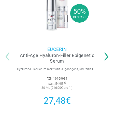
50%
50%
GESPART
GESPART
EUCERIN
Anti-Age Hyaluron-Filler Epigenetic
Serum
Hyaluron-Filler Serum reaktiviert Jugendgene, reduziert Falten und feine Linien, spendet intensive Feuchtigkeit und strafft die Gesichtskonturen.
PZN 19169931
3)
statt 54,95
30 ML (916,00€ pro 1l)
27,48€