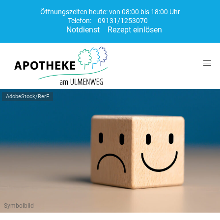
Öffnungszeiten heute: von 08:00 bis 18:00 Uhr
Telefon:
09131/1253070
Notdienst
Rezept einlösen
AdobeStock/RerF
Symbolbild