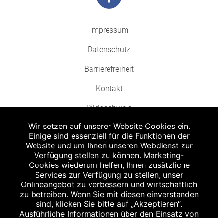
Impressum
Datenschutz
Barrierefreiheit
Kontakt
Bildnachweis
Wir setzen auf unserer Website Cookies ein.
Einige sind essenziell für die Funktionen der
Website und um Ihnen unseren Webdienst zur
Verfügung stellen zu können. Marketing-
Cookies wiederum helfen, Ihnen zusätzliche
Abgabe in haushaltsüblichen Mengen, solange der Vorrat reicht. Für Druck-
und Satzfehler keine Haftung.
Services zur Verfügung zu stellen, unser
1
Onlineangebot zu verbessern und wirtschaftlich
Zu Risiken und Nebenwirkungen lesen Sie die Packungsbeilage und fragen
Sie Ihren Arzt oder Apotheker.
zu betreiben. Wenn Sie mit diesen einverstanden
2
sind, klicken Sie bitte auf „Akzeptieren“.
Angabe nach der deutschen Arzneimitteltaxe Apothekenerstattungspreis
(AEP). Der AEP ist keine unverbindliche Preisempfehlung der Hersteller. Der
Ausführliche Informationen über den Einsatz von