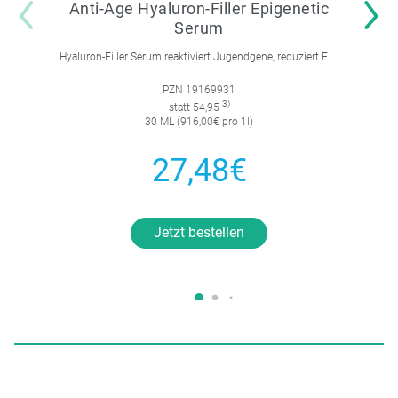
Anti-Age Hyaluron-Filler Epigenetic
Serum
Hyaluron-Filler Serum reaktiviert Jugendgene, reduziert Falten und feine Linien, spendet intensive Feuchtigkeit und strafft die Gesichtskonturen.
PZN 19169931
3)
statt 54,95
30 ML (916,00€ pro 1l)
27,48€
Jetzt bestellen