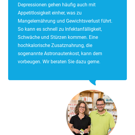
Depressionen gehen häufig auch mit
Appetitlosigkeit einher, was zu
Mangelernährung und Gewichtsverlust führt.
So kann es schnell zu Infektanfälligkeit,
Schwäche und Stürzen kommen. Eine
hochkalorische Zusatznahrung, die
sogenannte Astronautenkost, kann dem
vorbeugen. Wir beraten Sie dazu gerne.