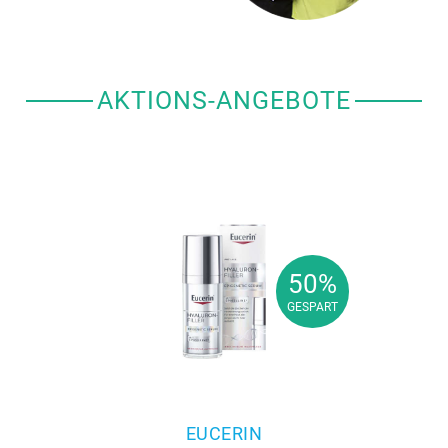
AKTIONS-ANGEBOTE
50%
50%
GESPART
GESPART
EUCERIN