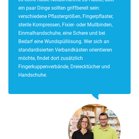
ein paar Dinge sollten griffbereit sein:
verschiedene Pflastergrößen, Fingerpflaster,
sterile Kompressen, Fixier- oder Mullbinden,
Einmalhandschuhe, eine Schere und bei
Bedarf eine Wundspüllösung. Wer sich an
standardisierten Verbandkästen orientieren
möchte, findet dort zusätzlich
Fingerkuppenverbände, Dreiecktücher und
Handschuhe.