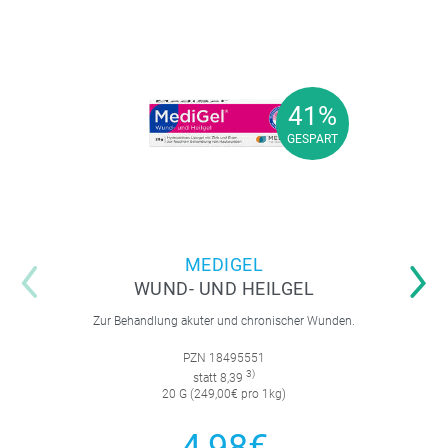
41%
41%
GESPART
GESPART
MEDIGEL
WUND- UND HEILGEL
Zur Behandlung akuter und chronischer Wunden.
PZN 18495551
3)
statt 8,39
20 G (249,00€ pro 1kg)