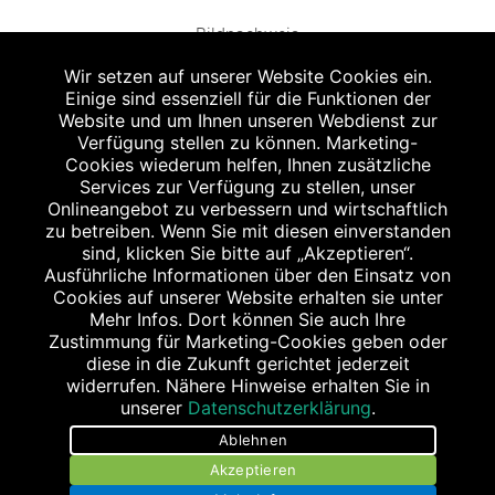
Bildnachweis
Wir setzen auf unserer Website Cookies ein.
Einige sind essenziell für die Funktionen der
Website und um Ihnen unseren Webdienst zur
Verfügung stellen zu können. Marketing-
Cookies wiederum helfen, Ihnen zusätzliche
Abgabe in haushaltsüblichen Mengen, solange der Vorrat reicht. Für Druck-
und Satzfehler keine Haftung.
Services zur Verfügung zu stellen, unser
1
Onlineangebot zu verbessern und wirtschaftlich
Zu Risiken und Nebenwirkungen lesen Sie die Packungsbeilage und fragen
Sie Ihren Arzt oder Apotheker.
zu betreiben. Wenn Sie mit diesen einverstanden
2
sind, klicken Sie bitte auf „Akzeptieren“.
Angabe nach der deutschen Arzneimitteltaxe Apothekenerstattungspreis
(AEP). Der AEP ist keine unverbindliche Preisempfehlung der Hersteller. Der
Ausführliche Informationen über den Einsatz von
AEP ist ein von den Apotheken in Ansatz gebrachter Preis für rezeptfreie
Cookies auf unserer Website erhalten sie unter
Arzneimittel. Er entspricht in der Höhe dem für Apotheken verbindlichen
Mehr Infos. Dort können Sie auch Ihre
Abgabepreis, zu dem eine Apotheke in bestimmten Fällen (z.B. bei Kindern
Zustimmung für Marketing-Cookies geben oder
unter 12 Jahren) das Produkt mit der gesetzlichen Krankenversicherung
abrechnet. Der AEP ist der allgemeine Erstattungspreis im Falle einer
diese in die Zukunft gerichtet jederzeit
Kostenübernahme durch die gesetzlichen Krankenkassen, vor Abzug eines
widerrufen. Nähere Hinweise erhalten Sie in
Zwangsrabattes (zur Zeit 5%) nach §130 Abs. 1 SGB V.
unserer
Datenschutzerklärung
.
3
Unverbindliche Preisempfehlung des Herstellers (UVP).
Ablehnen
powered by apovena.de
Akzeptieren