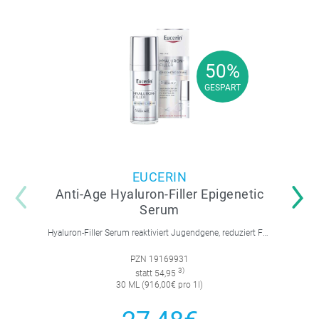
50%
50%
GESPART
GESPART
EUCERIN
Anti-Age Hyaluron-Filler Epigenetic
Serum
Hyaluron-Filler Serum reaktiviert Jugendgene, reduziert Falten und feine Linien, spendet intensive Feuchtigkeit und strafft die Gesichtskonturen.
PZN 19169931
3)
statt 54,95
30 ML (916,00€ pro 1l)