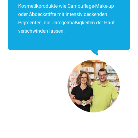
Kosmetikprodukte wie Camouflage-Make-up
oder Abdeckstifte mit intensiv deckenden
Pigmenten, die Unregelmäßigkeiten der Haut
verschwinden lassen.