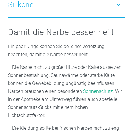
mehrere Monate täglich für mindestens 12 Stunden
Narbenheilung unterstützen. Durch den
Silikone
auf die betroffene Stelle geklebt. Die speziellen
Massageeffekt wird das Gewebe beweglicher, flacher
Pflaster regen im Bereich der Narbe den Stoffwechsel
und verblasst schneller. Auch ältere Narben können
Silikonhaltige Präparate gibt es in Form von Gelen,
an, speichern Feuchtigkeit und fördern die Entstehung
mit dem Roll-On sanft massiert werden. So werden
Pflastern, Rollern, Folien oder als Sprays. Sie sind vor
Damit die Narbe besser heilt
von neuem Bindegewebe.
die Kollagenfasern geschmeidiger und die Struktur der
allem nach größeren Operationen oder an sichtbaren
Narbe verbessert sich.
Stellen zu empfehlen. Nach dem Auftragen bilden sie
Ein paar Dinge können Sie bei einer Verletzung
einen unsichtbaren und wasserundurchlässigen Film.
beachten, damit die Narbe besser heilt:
Da die Wirkung nur physikalisch ist, gibt es keine
– Die Narbe nicht zu großer Hitze oder Kälte aussetzen.
unerwünschten Wirkungen.
Sonnenbestrahlung, Saunawärme oder starke Kälte
können die Gewebebildung ungünstig beeinflussen.
Narben brauchen einen besonderen
Sonnenschutz
. Wir
in der Apotheke am Ulmenweg führen auch spezielle
Sonnenschutz-Sticks mit einem hohen
Lichtschutzfaktor.
– Die Kleidung sollte bei frischen Narben nicht zu eng